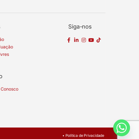
s
Siga-nos
ão
duação
ivres
o
 Conosco
• Política de Privacidade