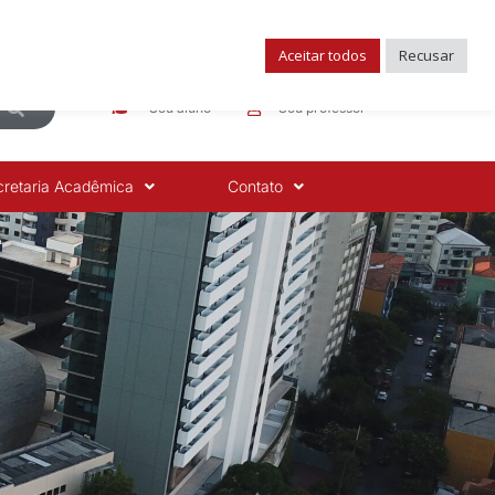
atendimento@fasig.com.br
(11) 99206-6622
Aceitar todos
Recusar
Sou aluno
Sou professor
cretaria Acadêmica
Contato