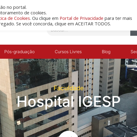
ão no portal.
(11) 3444-4000
nitoramento de cookies.
tica de Cookies
. Ou clique em
Portal de Privacidade
para ter mais
regado. Se você concorda, clique em ACEITAR TODOS.
Pós-graduação
Cursos Livres
Blog
Se
Faculdade
Hospital IGESP